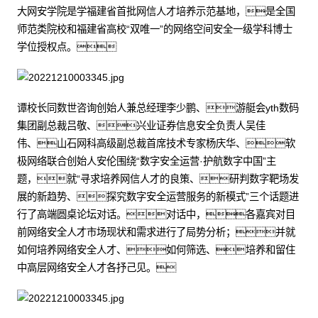
大网安学院是学福建省首批网信人才培养示范基地，是全国
师范类院校和福建省高校“双唯一”的网络空间安全一级学科博士
学位授权点。
谭校长同数世咨询创始人兼总经理李少鹏、游艇会yth数码
集团副总裁吕敬、兴业证券信息安全负责人吴佳
伟、山石网科高级副总裁首席技术专家杨庆华、软
极网络联合创始人安伦围绕“数字安全运营·护航数字中国”主
题，就“寻求培养网信人才的良策、研判数字靶场发
展的新趋势、探究数字安全运营服务的新模式”三个话题进
行了高端圆桌论坛对话。对话中，各嘉宾对目
前网络安全人才市场现状和需求进行了局势分析；并就
如何培养网络安全人才、如何筛选、培养和留住
中高层网络安全人才各抒己见。