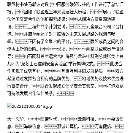
联盟秘书处马郭波对数字中国服务联盟过往的工作进行了总结汇
报，回顾了联盟近三年来发展壮大历程，展示了联盟
伙伴间交流合作的创新探索成果：从解决方案资源池建
设、工程师共享计划尝试，到全聚合公司平台打
造。并简单阐述了对于联盟的未来发展思路的规划与畅
想。正因有了全聚合的平台，联盟成员之间的合
作再上新的台阶。现场，两家联盟成员单位领
导：山石网科首席运营官叶海强与龙芯中科副总裁张戈上台
共同为“龙芯山石信创安全实验室”举行揭牌仪式。此次合
作实现了优势互补，互惠互利共同发展格局。双方
希望通过发挥各自拥有的品牌优势、地域优势及技术优势进
行紧密合作，联合发起成立信防安全实验室，打造双赢
可持续发展合作伙伴关系。
天一恩华、信诺时代、云澈科技、嘉诚信
息、海峡信息、灏诚计算机、河南健信、