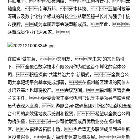
科联电子、软极网络、上海科普特、云
轴信息、南洋万邦、牙木科技、亚信科技等
深耕云及数字化各个领域的科技企业从联盟秘书长叶海强手中接
过授牌，成为本届理事会联盟新成员。至此，
联盟成员企业已达98家。
在联盟“做生意、交朋友、享未来”的宗旨指引
下，全聚合数字技术有限公司作为联盟首个孵化的实体公
司，积极探索“共建共治共享”新模式，全聚合公
司共享靶场平台基本完成部署，在福州新区建设的网信人
才培养基地也即将投产。会议期间，福州新区管委会
兰文主任、管委会党工委张帆副书记等主要领导与联盟成
员代表深入座谈，对游艇会yth数码集团对新区的贡献和全聚
合公司的高效落地表示感谢和祝贺，希望以全聚合公司
为桥头堡，进一步帮忙联盟成员优质业务在福州新
区、在福建省拓展市场，也希望更多联盟成员到福州新
区投资兴业，助力福州新区高质量发展。福州新