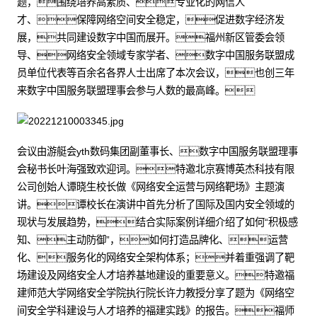
题，围绕培养高素质、专业化的网信人
才、保障网络空间安全稳定，促进数字经济发
展，共同建设数字中国而展开。福州新区管委会领
导、网络安全领域专家学者、数字中国服务联盟成
员单位代表等百余名各界人士出席了本次会议，也创三年
来数字中国服务联盟理事会参与人数的最高峰。
会议由游艇会yth数码集团副董事长、数字中国服务联盟理事
会秘书长叶海强致欢迎词。特邀北京赛博英杰科技有限
公司创始人谭晓生校长做《网络安全运营与网络靶场》主题演
讲。谭校长在演讲中首先分析了国际及国内安全领域的
现状与发展趋势，结合实际案例详细介绍了如何“积极感
知、主动防御”，如何打造品牌化、运营
化、服务化的网络安全架构体系；并着重强调了靶
场建设及网络安全人才培养基地建设的重要意义。特邀福
建师范大学网络安全学院执行院长许力教授分享了题为《网络空
间安全学科建设与人才培养的福建实践》的报告。福师