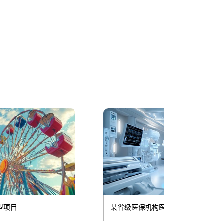
某省级医保机构医保统计分析项目
某对外物流