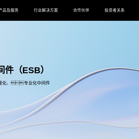
产品及服务
行业解决方案
合作伙伴
投资者关系
间件（ESB）
量化、专业化中间件