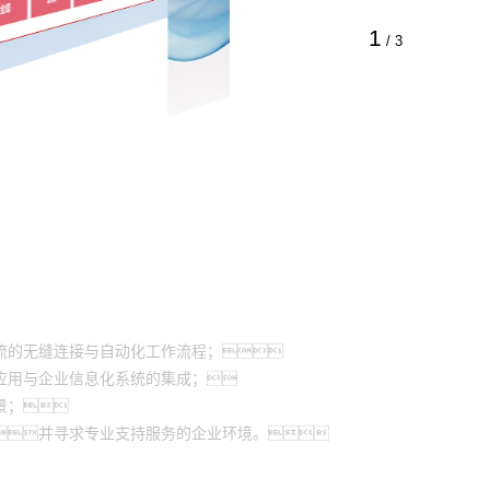
1
/
3
流的无缝连接与自动化工作流程；
应用与企业信息化系统的集成；
景；
并寻求专业支持服务的企业环境。