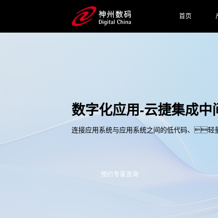
首页
数字化应用-云捷集成中
连接应用系统与应用系统之间的低代码、轻
预约专家咨询