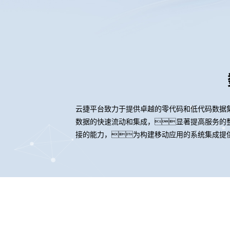
云捷平台致力于提供卓越的零代码和低代码数据
数据的快速流动和集成，显著提高服务的整
接的能力，为构建移动应用的系统集成提