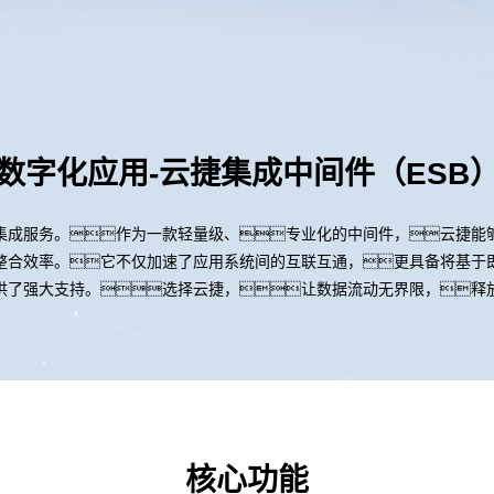
数字化应用-云捷集成中间件（ESB
集成服务。作为一款轻量级、专业化的中间件，云捷能
合效率。它不仅加速了应用系统间的互联互通，更具备将基于即时
供了强大支持。选择云捷，让数据流动无界限，释
核心功能