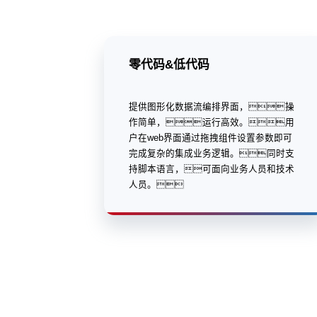
零代码&低代码
提供图形化数据流编排界面，操
作简单，运行高效。用
户在web界面通过拖拽组件设置参数即可
完成复杂的集成业务逻辑。同时支
持脚本语言，可面向业务人员和技术
人员。