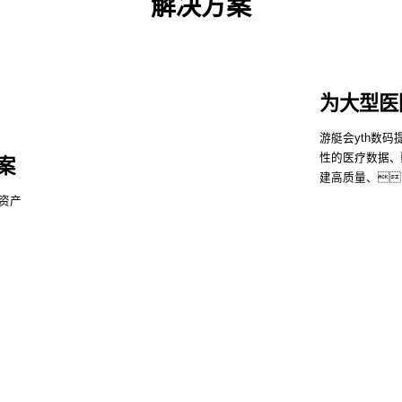
解决方案
为大型医
游艇会yth数
性的医疗数据、
案
建高质量、
资产
了解
h控股
游艇会yth信息
游艇会yth问学
游艇会yth鲲泰
h云科
游艇会yth商桥
山石网科
高科数聚
GoPomelo