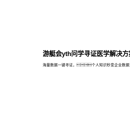
游艇会yth问学寻证医学解决方
海量数据一键寻证，个人知识秒变企业数据
了解更多
游艇会yt
游艇会yt
股票代
码：000034.SZ