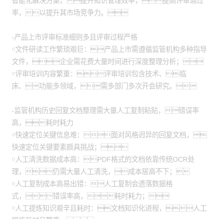
智能化解决方案，提升知识管理效率，提高评审通过
率，以提升其市场竞争力。
-产品上市评审标准细则多且评审过程严格
￮文件研读工作繁琐艰巨：产品上市需遵循监管机构多种指导
文件，企业需花费大量时间进行深度整理分析；
￮评审培训内容繁重：评审培训包含技术、临
床、功能多领域，需多部门多次开会研究。
-监管机构历史回复文档整理需大量人工复制粘贴，错误率
高，耗时耗力
￮快速定位关键信息难：面对风格迥异的回复文档，
快速定位关键要素颇具挑战；
￮人工清洗数据成本高：PDF格式的文档依靠传统OCR处
理，仍需大量人工清洗，成本居高不下；
￮人工复制成本高易出错：人工复制会遗落数据格
式，错误率高，耗时耗力；
￮人工提炼知识艰辛且耗时：文档知识化进程，人工