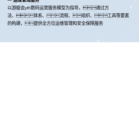
以游艇会yth数码运营服务模型为指导，通过方
法、体系、流程、组织、工具等要素
的构建，提供全方位运维管理和安全保障服务
股票代码：000034.SZ
游艇会yth控股
游艇会yth信息
游艇会yth问学
游艇会yth鲲泰
游艇会yth云科
游艇会yth商桥
山石网科
高科数聚
GoPomelo
联系我们
隐私政策
法律声明