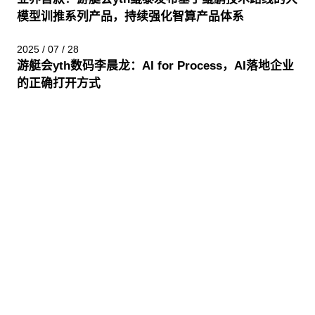
模型训推系列产品，持续强化智算产品体系
2025 / 07 / 28
游艇会yth数码李晨龙：AI for Process，AI落地企业
的正确打开方式
股票代码：000034.SZ
游艇会yth控股
游艇会yth信息
游艇会yth问学
游艇会yth鲲泰
游艇会yth云科
游艇会yth商桥
山石网科
高科数聚
GoPomelo