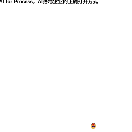
 for Process，AI落地企业的正确打开方式
h控股
游艇会yth信息
游艇会yth问学
游艇会yth鲲泰
h云科
游艇会yth商桥
山石网科
高科数聚
GoPomelo
络安全与隐私保护
限公司，保留一切权利。
京ICP备05051615号-1
京公网安备 11010802