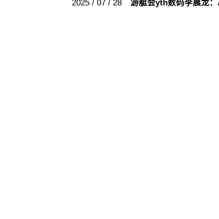
2025 / 07 / 28
游艇会yth数码李晨龙：AI
游艇会yt
游艇会yt
股票代码：000034.SZ
联系我们
隐私政策
法律声明
网
版权所有2016-2025 游艇会yth数码集团股份有