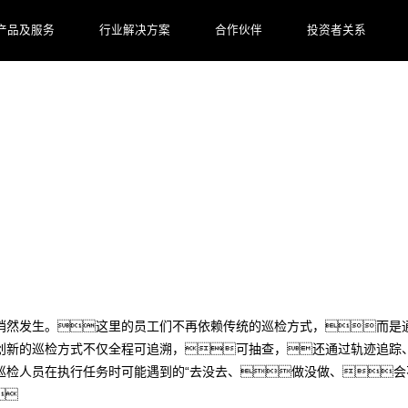
产品及服务
行业解决方案
合作伙伴
投资者关系
力！这家公司这样做
悄然发生。这里的员工们不再依赖传统的巡检方式，而是
创新的巡检方式不仅全程可追溯，可抽查，还通过轨迹追踪
检人员在执行任务时可能遇到的“去没去、做没做、会
