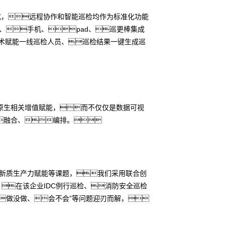
式，远程协作和智能巡检均作为标准化功能
、手机、pad、巡更棒集成
技术赋能一线巡检人员、巡检结果一键生成巡
原生相关增值赋能，而不仅仅是数据可视
融合、编排。
新质生产力赋能等课题，我们采用联合创
在该企业IDC例行巡检、消防安全巡检
做没做、会不会”等问题迎刃而解，