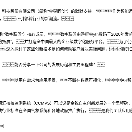
）科技股份有限公司（简称“金锐同创”）的默默支持。作为智能
品，正引领着行业的新潮流。
称“数字联盟”）核心成员，数字联盟由游艇会yth数码于2020年
的拓展”，并打造全中国最大的企业级数字化服务平台。为了
深入探讨了这些创新技术是如何帮助客户解决实际问题，提升
，能否分享一下公司的发展历程和主要里程碑？
，以用户需求为应用场景，不断在数据可视化、AR
汇核校监测系统（CCMVS）可以说是金锐自主创新发展的一个里程碑，
成行业标准在全国气象系统和各地政府推广执行，是我们团队应用
