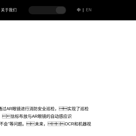
关于我们
中
EN
通过AR眼镜进行消防安全巡检，实现了巡检
、信标布放与AR眼镜的自动感应识
不会”等问题。未来，OCR和机器视