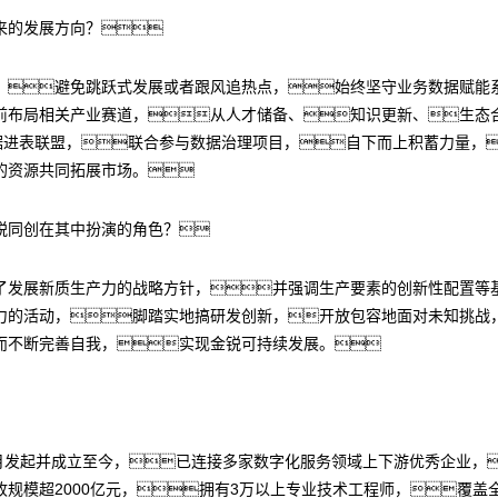
来的发展方向？
，避免跳跃式发展或者跟风追热点，始终坚守业务数据赋能
前布局相关产业赛道，从人才储备、知识更新、生态
数据进表联盟，联合参与数据治理项目，自下而上积蓄力量，
的资源共同拓展市场。
锐同创在其中扮演的角色？
了发展新质生产力的战略方针，并强调生产要素的创新性配置等
力的活动，脚踏实地搞研发创新，开放包容地面对未知挑战
而不断完善自我，实现金锐可持续发展。
年11月发起并成立至今，已连接多家数字化服务领域上下游优秀企业
规模超2000亿元，拥有3万以上专业技术工程师，覆盖全