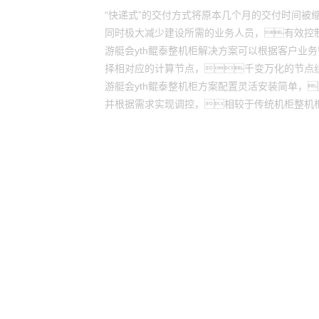
“快递式”的交付方式将原本几个月的交付时间被
同时极大减少建设所需的业务人员，有效控
游艇会yth鲲泰整机柜解决方案可以根据客户业
择相对应的计算节点，千变万化的节点
游艇会yth鲲泰整机柜方案配置灵活安装简单，
并根据需求实现调控，相较于传统机柜整机柜
游艇会yt
游艇会yt
股票代码：000034.SZ