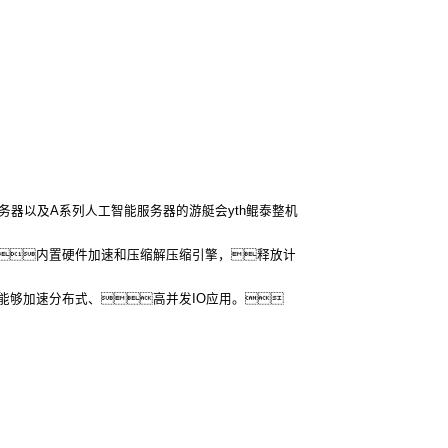
服务器以及A系列人工智能服务器的游艇会yth鲲泰整机
内置硬件加速和压缩解压缩引擎，释放计
能够加速分布式、高并发IO应用。