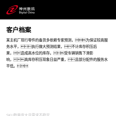
推动汽车后市场供应链优化升级
预约专家咨询
客户档案
某主机厂现行零件的备货多依赖专家预测，为保证较高服
务水平，执行做大预测结果，不计库存积压后
果，造成高水位的库存。受车辆销售下滑影
响，高库存积压现象日益严重，且部分配件的服务水
平低。
业务挑战
SKU数量庞大且需求不稳定