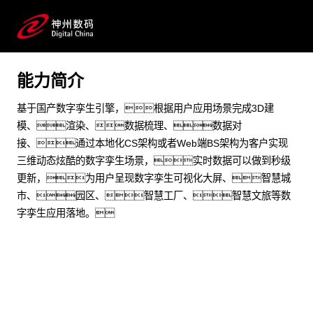
金融 制造加工 政府 物联网 数字孪生 智慧园区 可视化 国
产化
能力简介
预约专家咨询
基于国产数字孪生引擎，根据用户应用场景完成3D建
模、渲染、数据梳理、数据对
接、通过本地化CS架构或者Web端BS架构为客户实现
三维动态炫酷的数字孪生场景，实时数据可以做到秒级
更新，为用户呈现数字孪生可视化大屏、智慧城
市、园区、智慧工厂、智慧文旅等数
字孪生应用落地。
场景