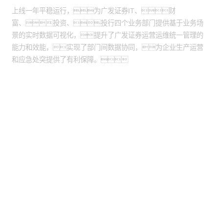
上线一年平稳运行，为广发证券IT、财
富、投资、投行四个业务部门提供基于业务场
景的实时数据可视化，提升了广发证券运营运维统一管理的
能力和效能，实现了部门间数据协同，为企业生产运营
和应急处突提供了有利保障。
股票代码：000034.SZ
游艇会yth控股
游艇会yth信息
游艇会yth问学
游艇会yth鲲泰
游艇会yth云科
游艇会yth商桥
山石网科
高科数聚
GoPomelo