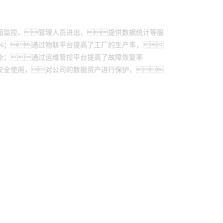
面监控、管理人员进出、提供数据统计等服
0%；通过物联平台提高了工厂的生产率，
全；通过运维管控平台提高了故障恢复率
的安全使用，对公司的数据资产进行保护，
h控股
游艇会yth信息
游艇会yth问学
游艇会yth鲲泰
h云科
游艇会yth商桥
山石网科
高科数聚
GoPomelo