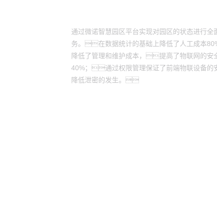
方案价值
通过微诺智慧园区平台实现对园区的状态进行全
务。在数据统计的基础上降低了人工成本8
降低了管理和维护成本，提高了物联网的安
40%；通过权限管理保证了前端物联设备
降低泄密的发生。
游艇会yt
游艇会yt
股票代码：000034.SZ